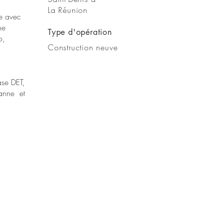
La Réunion
de avec
ne
Type d'opération
o,
Construction neuve
ase DET,
anne et