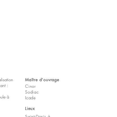
lisation
Maître
d'ouvrage
ant :
Cinor
Sodiac
oule à
Icade
Lieux
Saint-Denis à