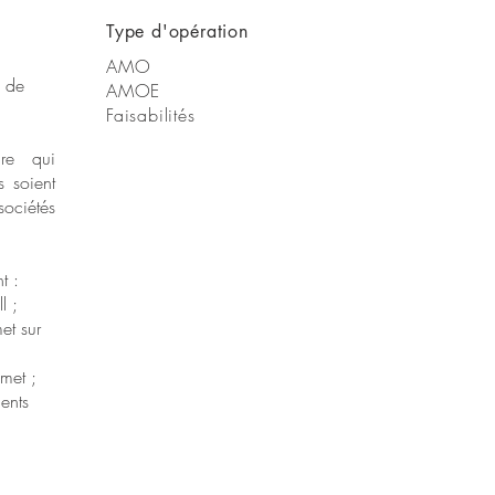
Type d'opération
AMO
s de
AMOE
Faisabilités
re qui
s soient
ociétés
t :
l ;
et sur
met ;
ents